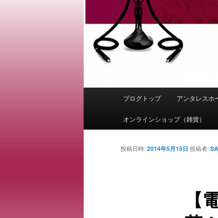
メ
ブログトップ
アンタレスホ
メ
イ
ン
オンラインショップ（雑貨）
イ
メ
ニ
ン
投稿日時:
2014年5月15日
投稿者:
S
ュ
ー
コ
【
ン