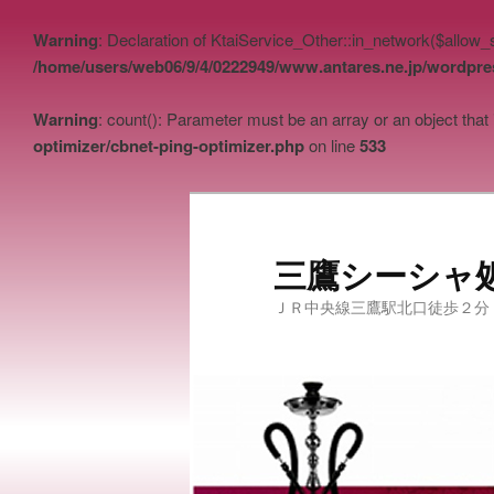
Warning
: Declaration of KtaiService_Other::in_network($allow
/home/users/web06/9/4/0222949/www.antares.ne.jp/wordpres
Warning
: count(): Parameter must be an array or an object tha
optimizer/cbnet-ping-optimizer.php
on line
533
三鷹シーシャ
ＪＲ中央線三鷹駅北口徒歩２分