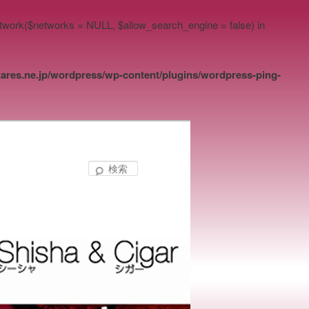
network($networks = NULL, $allow_search_engine = false) in
ares.ne.jp/wordpress/wp-content/plugins/wordpress-ping-
検
索