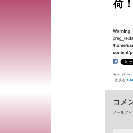
荷！
テ
ン
ツ
Warning
:
preg_repla
へ
/home/us
content/p
移
動
カテゴリー:
作成者:
SA
コメ
メールアド