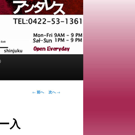
）
投
←
前へ
次へ
→
稿
ナ
ビ
ー入
ゲ
ー
シ