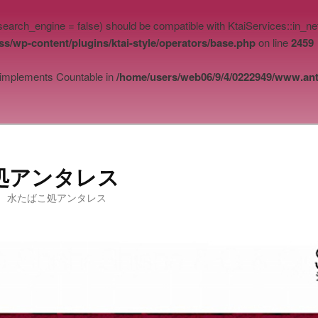
_search_engine = false) should be compatible with KtaiServices::in_
s/wp-content/plugins/ktai-style/operators/base.php
on line
2459
t implements Countable in
/home/users/web06/9/4/0222949/www.ant
処アンタレス
 水たばこ処アンタレス